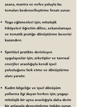
asana, mantra ve nefes yoluyla bu
temaları bedenselleştirme fırsatı sunar.
Yoga eğitmenleri için; mitolojik
hikâyeleri öğretim diline, sekanslamaya
ve tematik pratiğe dönüştürme becerisi
kazandırır.
Spiritüel pratikte derinleşen
uygulayıcılar için; arketipler ve tanrısal
enerjiler aracılığıyla kendi içsel
yolculuğunu fark etme ve dönüştürme
alanı yaratır.
Kadim bilgeliğe ve içsel dönüşüm
yollarına ilgi duyan herkes için; yogayı
mitolojik bir ayna aracılığıyla daha derin
bir anlayışla deneyimleme imkânı sunar.