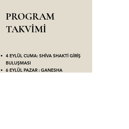
PROGRAM
TAKVİMİ
4 EYLÜL CUMA: SHİVA SHAKTİ GİRİŞ
BULUŞMASI
6 EYLÜL PAZAR : GANESHA
12 EYLÜL CUMARTESİ : LAKSHMİ
20 EYLÜL PAZAR : HANUMAN
26 EYLÜL CUMARTESİ : SARASWATİ
ASANA + MANRA + MUDRA +
PRANAYAMA, MEDİTASYON.
HER MODÜLÜ TAKİP EDEN GÜNLER