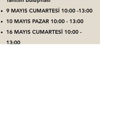
Tanıtım buluşması
9 MAYIS CUMARTESİ
10:00 -13:00
10 MAYIS PAZAR 10:00 - 13:00
16 MAYIS CUMARTESİ 10:00 -
13:00
17 MAYIS PAZAR 10:00 - 13:00
19 MAYIS SALI 10:00 - 13:00
Bireysel çalışma & uygulama ve
ödevler süresi her buluşma için 1
saat, toplam 5 saattir.