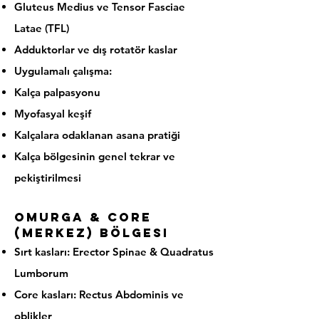
Gluteus Medius ve Tensor Fasciae
Latae (TFL)
Adduktorlar ve dış rotatör kaslar
Uygulamalı çalışma:
Kalça palpasyonu
Myofasyal keşif
Kalçalara odaklanan asana pratiği
Kalça bölgesinin genel tekrar ve
pekiştirilmesi
Omurga & Core
(Merkez) Bölgesi
Sırt kasları: Erector Spinae & Quadratus
Lumborum
Core kasları: Rectus Abdominis ve
oblikler